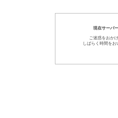
現在サーバ
ご迷惑をおか
しばらく時間をお