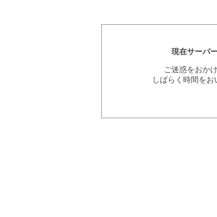
現在サーバ
ご迷惑をおか
しばらく時間をお