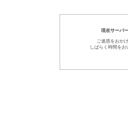
現在サーバ
ご迷惑をおか
しばらく時間をお