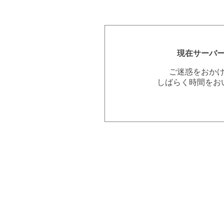
現在サーバ
ご迷惑をおか
しばらく時間をお