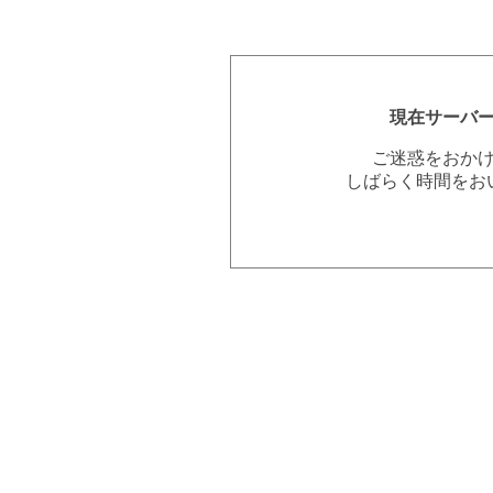
現在サーバ
ご迷惑をおか
しばらく時間をお