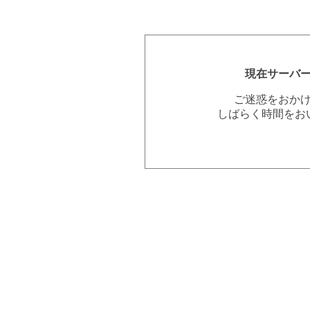
現在サーバ
ご迷惑をおか
しばらく時間をお