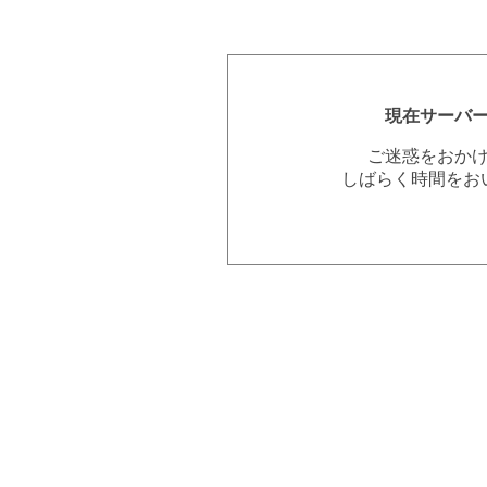
現在サーバ
ご迷惑をおか
しばらく時間をお