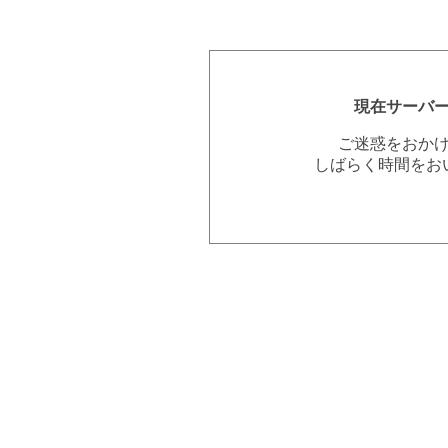
現在サーバ
ご迷惑をおか
しばらく時間をお