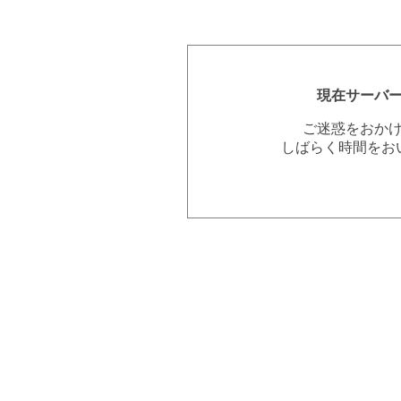
現在サーバ
ご迷惑をおか
しばらく時間をお