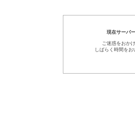
現在サーバ
ご迷惑をおか
しばらく時間をお