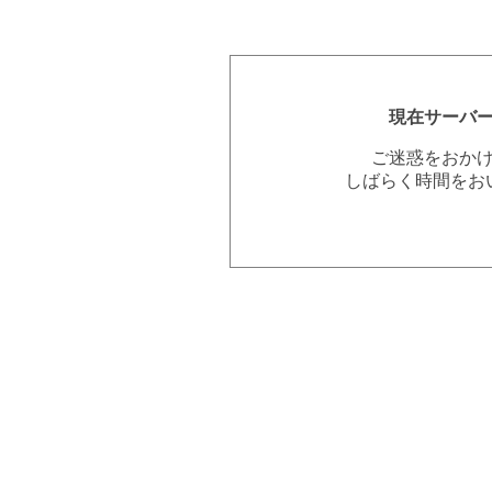
現在サーバ
ご迷惑をおか
しばらく時間をお