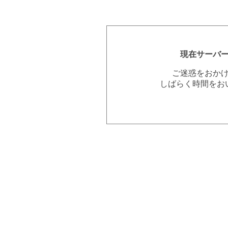
現在サーバ
ご迷惑をおか
しばらく時間をお