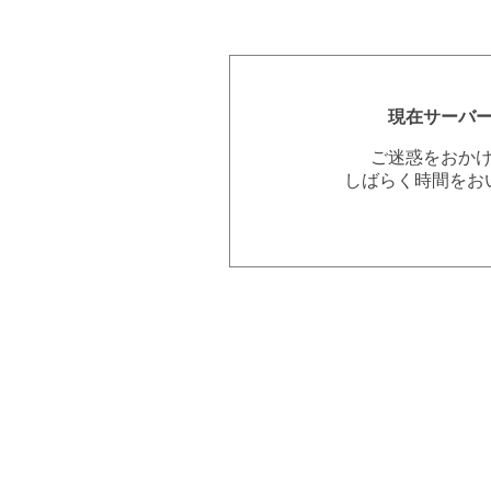
現在サーバ
ご迷惑をおか
しばらく時間をお