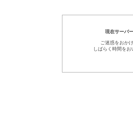
現在サーバ
ご迷惑をおか
しばらく時間をお