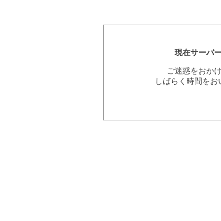
現在サーバ
ご迷惑をおか
しばらく時間をお