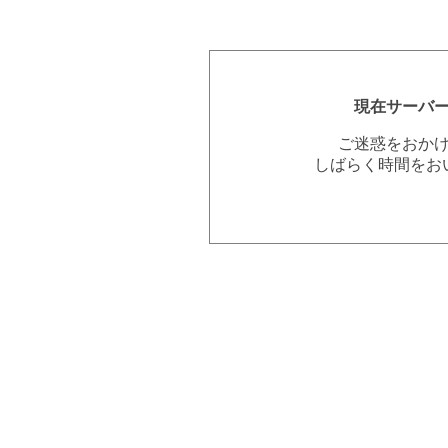
現在サーバ
ご迷惑をおか
しばらく時間をお