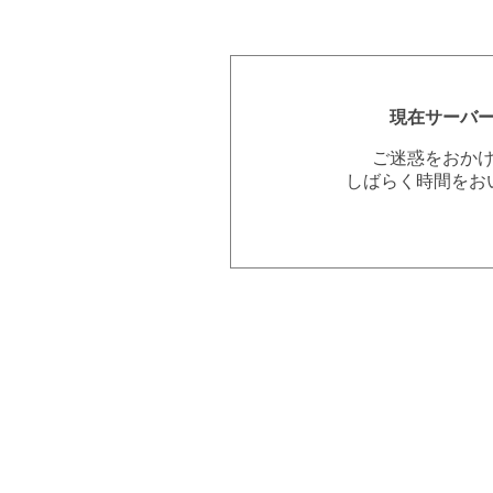
現在サーバ
ご迷惑をおか
しばらく時間をお