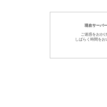
現在サーバ
ご迷惑をおか
しばらく時間をお