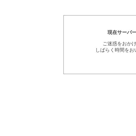
現在サーバ
ご迷惑をおか
しばらく時間をお