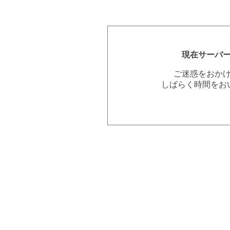
現在サーバ
ご迷惑をおか
しばらく時間をお