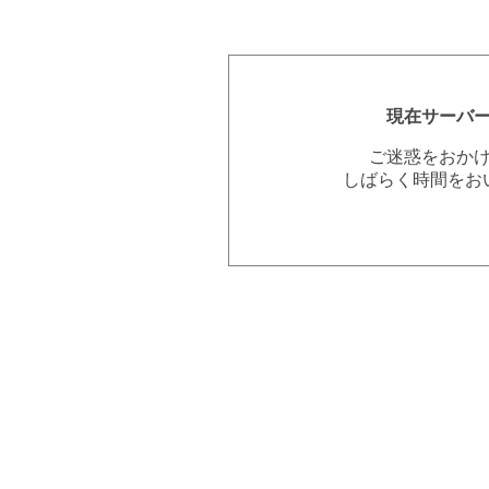
現在サーバ
ご迷惑をおか
しばらく時間をお