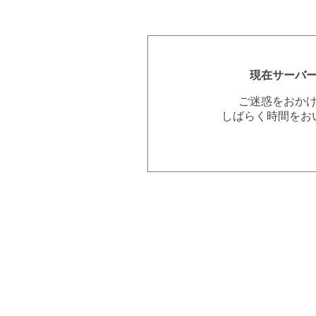
現在サーバ
ご迷惑をおか
しばらく時間をお