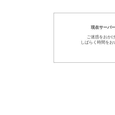
現在サーバ
ご迷惑をおか
しばらく時間をお