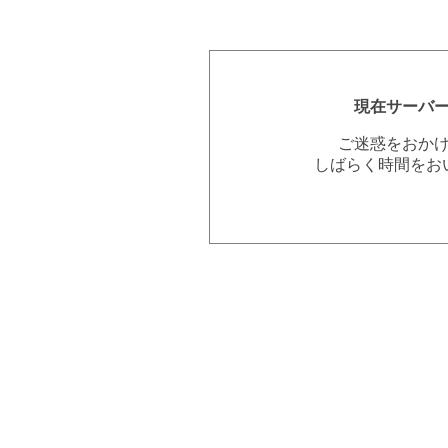
現在サーバ
ご迷惑をおか
しばらく時間をお