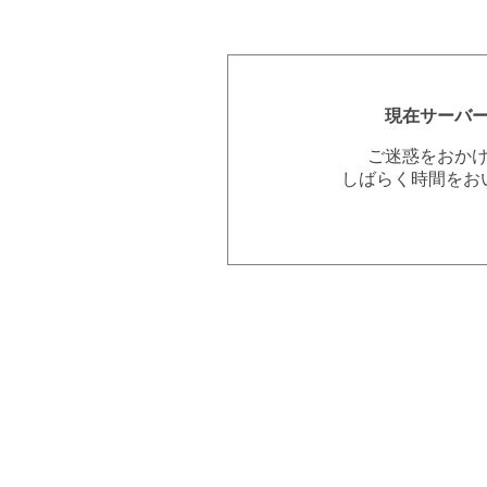
現在サーバ
ご迷惑をおか
しばらく時間をお