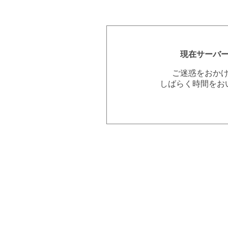
現在サーバ
ご迷惑をおか
しばらく時間をお