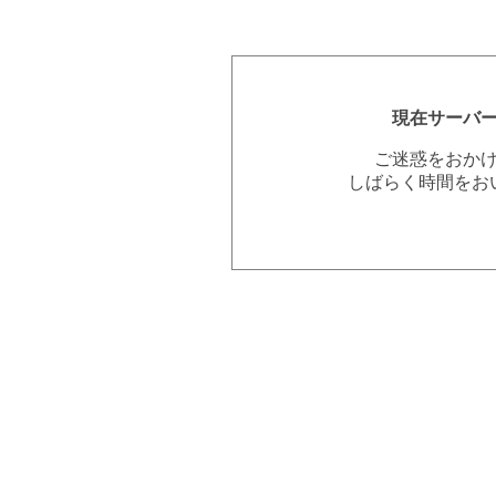
現在サーバ
ご迷惑をおか
しばらく時間をお