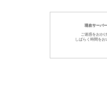
現在サーバ
ご迷惑をおか
しばらく時間をお