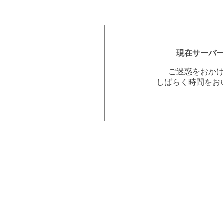
現在サーバ
ご迷惑をおか
しばらく時間をお