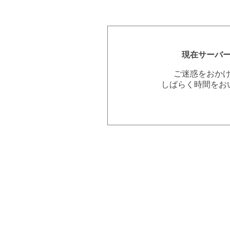
現在サーバ
ご迷惑をおか
しばらく時間をお