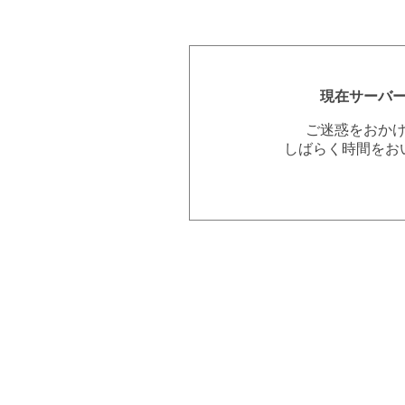
現在サーバ
ご迷惑をおか
しばらく時間をお