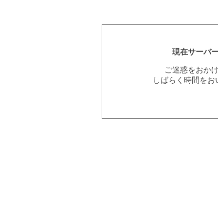
現在サーバ
ご迷惑をおか
しばらく時間をお