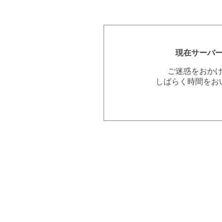
現在サーバ
ご迷惑をおか
しばらく時間をお