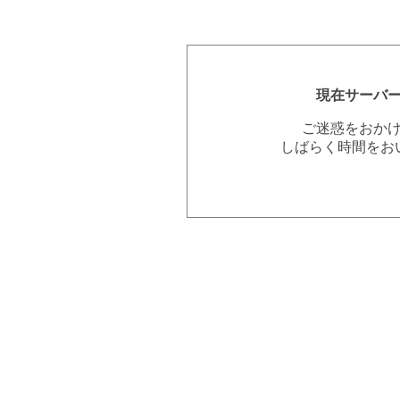
現在サーバ
ご迷惑をおか
しばらく時間をお