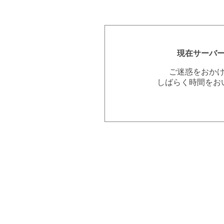
現在サーバ
ご迷惑をおか
しばらく時間をお