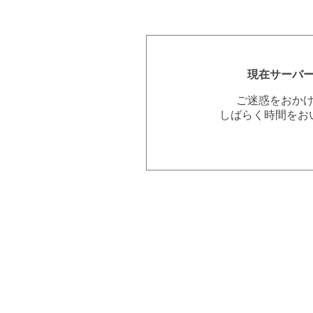
現在サーバ
ご迷惑をおか
しばらく時間をお