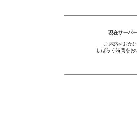
現在サーバ
ご迷惑をおか
しばらく時間をお