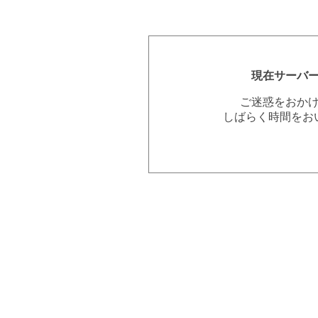
現在サーバ
ご迷惑をおか
しばらく時間をお