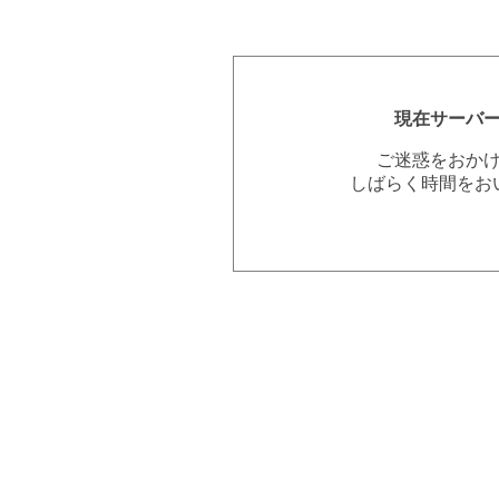
現在サーバ
ご迷惑をおか
しばらく時間をお