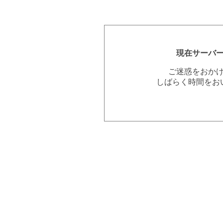
現在サーバ
ご迷惑をおか
しばらく時間をお