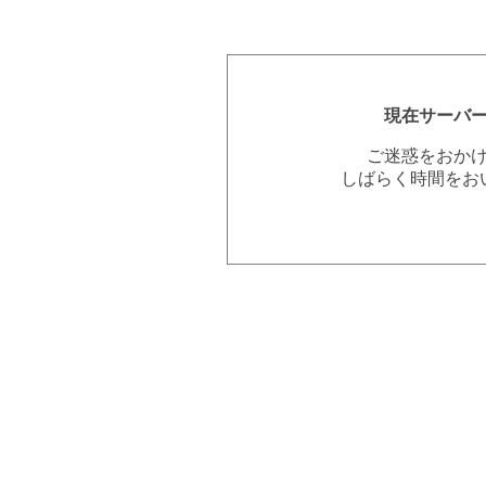
現在サーバ
ご迷惑をおか
しばらく時間をお