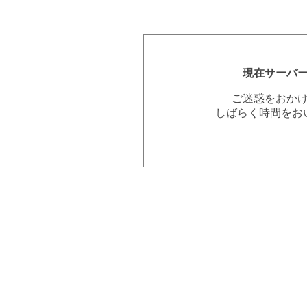
現在サーバ
ご迷惑をおか
しばらく時間をお