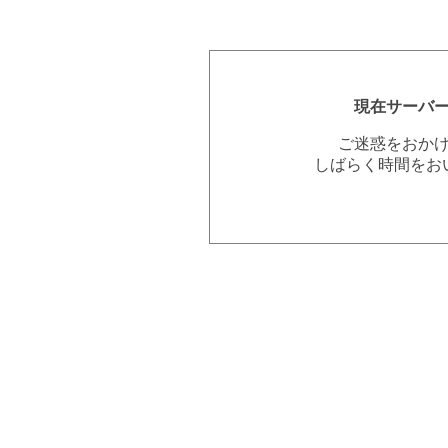
現在サーバ
ご迷惑をおか
しばらく時間をお