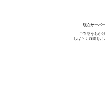
現在サーバ
ご迷惑をおか
しばらく時間をお