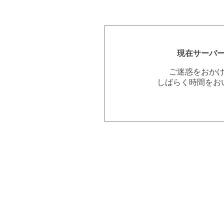
現在サーバ
ご迷惑をおか
しばらく時間をお