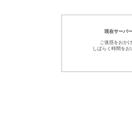
現在サーバ
ご迷惑をおか
しばらく時間をお