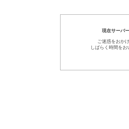
現在サーバ
ご迷惑をおか
しばらく時間をお