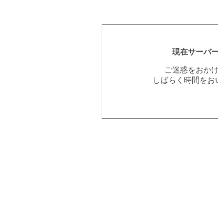
現在サーバ
ご迷惑をおか
しばらく時間をお