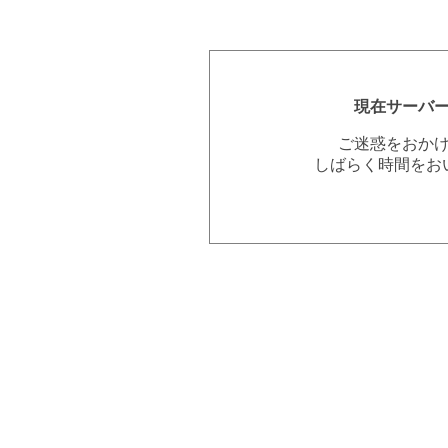
現在サーバ
ご迷惑をおか
しばらく時間をお