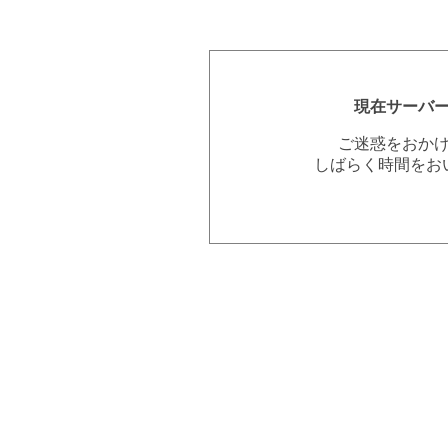
現在サーバ
ご迷惑をおか
しばらく時間をお